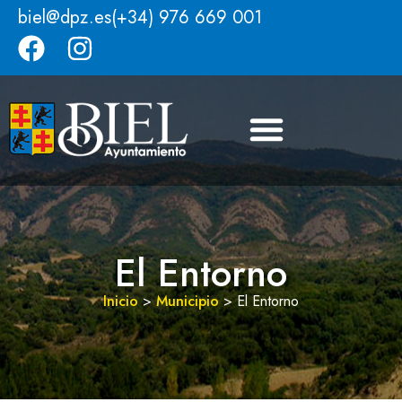
biel@dpz.es
(+34) 976 669 001
El Entorno
Inicio
>
Municipio
>
El Entorno