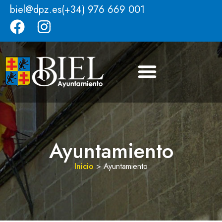
biel@dpz.es
(+34) 976 669 001
Ayuntamiento
Inicio
>
Ayuntamiento