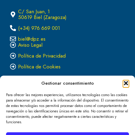
C/ San Juan, 1
50619 Biel (Zaragoza)
(+34) 976 669 001
biel@dpz.es
Aviso Legal
Política de Privacidad
Política de Cookies
Gestionar consentimiento
Para ofrecer las mejores experiencias, utilizamos tecnologías como las cookies
para almacenar y/o acceder a la información del dispositivo. El consentimiento
de estas tecnologías nos permitirá procesar datos como el comportamiento de
navegación o las identificaciones únicas en este sitio. No consentir o retirar el
consentimiento, puede afectar negativamente a ciertas características y
Haz clic para aceptar cookies de marketing
funciones.
y permitir este contenido