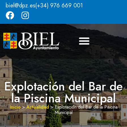
biel@dpz.es
(+34) 976 669 001
Explotación del Bar de
la Piscina Municipal
Inicio
>
Actualidad
>
Explotación del Bar de la Piscina
Municipal