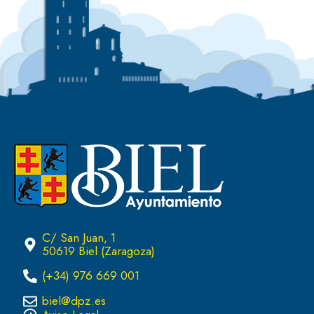
C/ San Juan, 1
50619 Biel (Zaragoza)
(+34) 976 669 001
biel@dpz.es