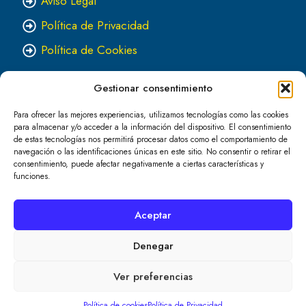
Aviso Legal
Política de Privacidad
Política de Cookies
Gestionar consentimiento
Para ofrecer las mejores experiencias, utilizamos tecnologías como las cookies
para almacenar y/o acceder a la información del dispositivo. El consentimiento
de estas tecnologías nos permitirá procesar datos como el comportamiento de
navegación o las identificaciones únicas en este sitio. No consentir o retirar el
consentimiento, puede afectar negativamente a ciertas características y
Haz clic para aceptar cookies de marketing
funciones.
y permitir este contenido
Aceptar
Denegar
Ver preferencias
Política de cookies
Política de Privacidad